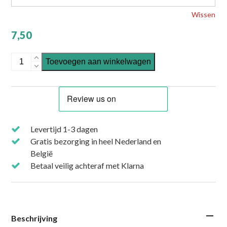
Wissen
7,50
Set van 2 reflecterende armbandjes, beter zichtbaar in het don
Toevoegen aan winkelwagen
Levertijd 1-3 dagen
Gratis bezorging in heel Nederland en
België
Betaal veilig achteraf met Klarna
Beschrijving