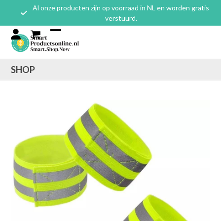
Skip
Al onze producten zijn op voorraad in NL en worden gratis
to
verstuurd.
content
Open mobile menu
Close mobile menu
SHOP