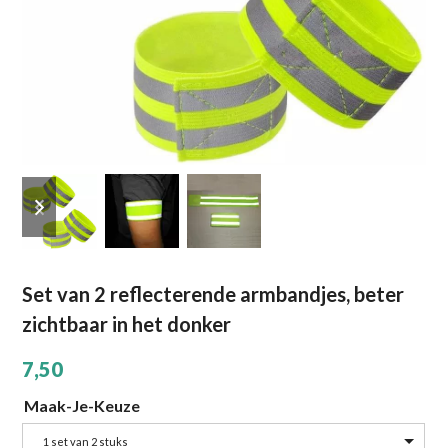
previous slide
next slide
Set van 2 reflecterende armbandjes, beter
zichtbaar in het donker
7,50
Maak-Je-Keuze
1 set van 2 stuks