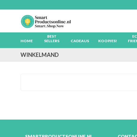
Skip
to
content
BEST
EC
HOME
SELLERS
CADEAUS
KOOPJES!
FRIE
WINKELMAND
SMARTPRODUCTSONLINE.NL
CONTA