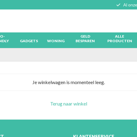
Al onze
O-
GELD
ALLE
NDLY
GADGETS
WONING
BESPAREN
PRODUCTEN
Je winkelwagen is momenteel leeg.
Terug naar winkel
CT
KLANTENSERVICE