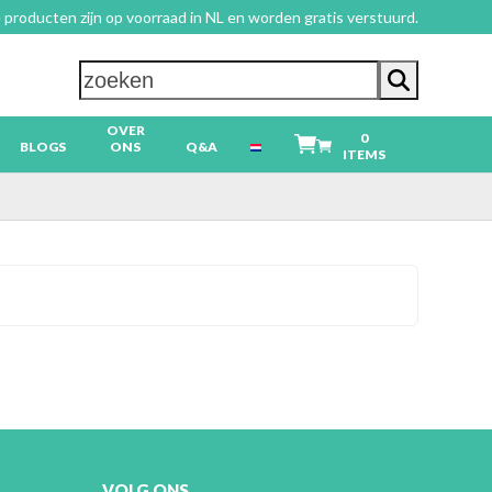
 producten zijn op voorraad in NL en worden gratis verstuurd.
zoeken
OVER
0
BLOGS
ONS
Q&A
ITEMS
VOLG ONS