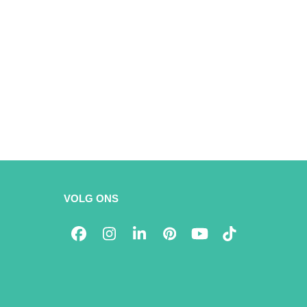
VOLG ONS
Facebook
Instagram
LinkedIn
Pinterest
YouTube
Tiktok