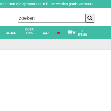
producten zijn op voorraad in NL en worden gratis verstuurd.
zoeken
OVER
0
BLOGS
ONS
Q&A
ITEMS