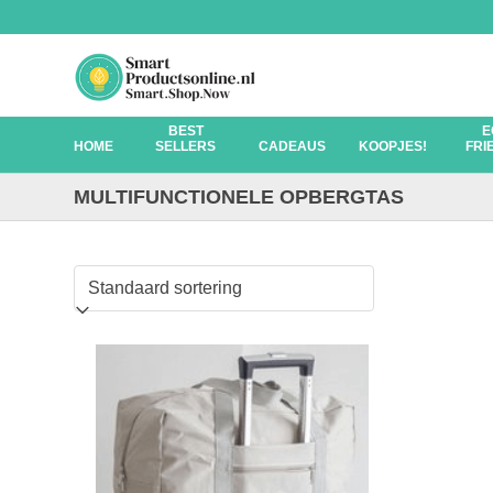
Skip
to
content
BEST
E
HOME
SELLERS
CADEAUS
KOOPJES!
FRI
MULTIFUNCTIONELE OPBERGTAS