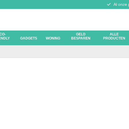
Al onze 
CO-
GELD
ALLE
ENDLY
GADGETS
WONING
BESPAREN
PRODUCTEN