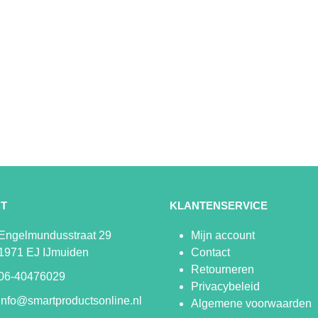
T
KLANTENSERVICE
Engelmundusstraat 29
Mijn account
1971 EJ IJmuiden
Contact
Retourneren
06-40476029
Privacybeleid
info@smartproductsonline.nl
Algemene voorwaarden