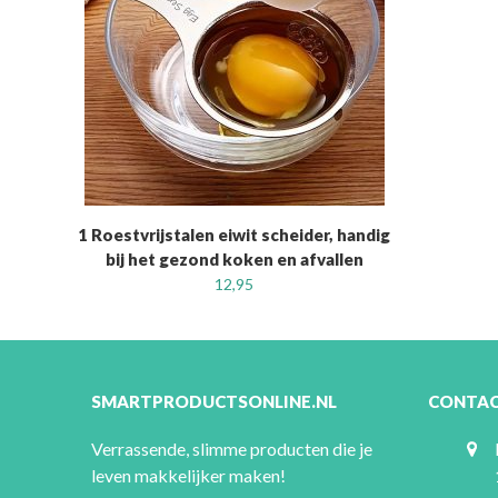
1 Roestvrijstalen eiwit scheider, handig
bij het gezond koken en afvallen
12,95
SMARTPRODUCTSONLINE.NL
CONTA
Verrassende, slimme producten die je
leven makkelijker maken!