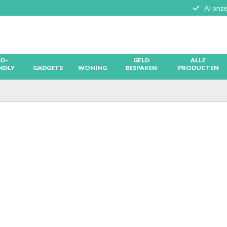
Al onze
O-
GELD
ALLE
NDLY
GADGETS
WONING
BESPAREN
PRODUCTEN