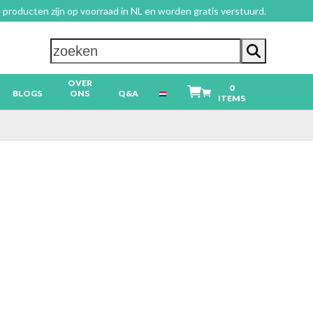
 producten zijn op voorraad in NL en worden gratis verstuurd.
zoeken
OVER
0
BLOGS
ONS
Q&A
ITEMS