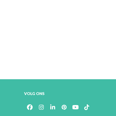
VOLG ONS
Facebook
Instagram
LinkedIn
Pinterest
YouTube
Tiktok