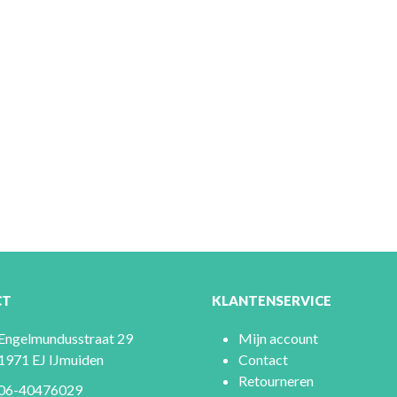
CT
KLANTENSERVICE
Engelmundusstraat 29
Mijn account
1971 EJ IJmuiden
Contact
Retourneren
06-40476029