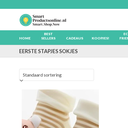
Skip
to
content
BEST
EC
HOME
SELLERS
CADEAUS
KOOPJES!
FRIE
EERSTE STAPJES SOKJES