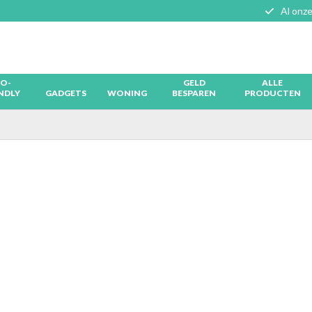
Al onze
O-
GELD
ALLE
NDLY
GADGETS
WONING
BESPAREN
PRODUCTEN