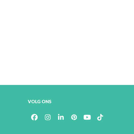
VOLG ONS
Facebook
Instagram
LinkedIn
Pinterest
YouTube
Tiktok