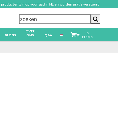
 producten zijn op voorraad in NL en worden gratis verstuurd.
zoeken
OVER
0
BLOGS
ONS
Q&A
ITEMS