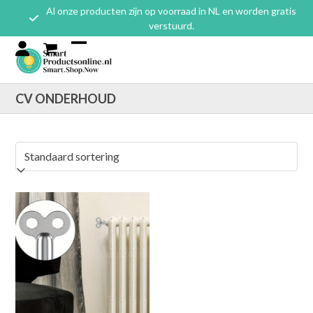
Skip
Al onze producten zijn op voorraad in NL en worden gratis
to
verstuurd.
content
Open mobile menu
Close mobile menu
CV ONDERHOUD