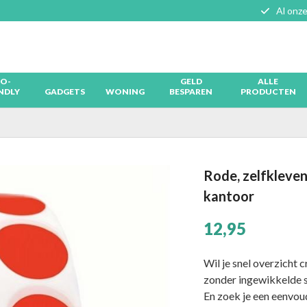
Al onze
O-
GELD
ALLE
NDLY
GADGETS
WONING
BESPAREN
PRODUCTEN
Rode, zelfkleven
kantoor
12,95
Wil je snel overzicht 
zonder ingewikkelde 
En zoek je een eenvou