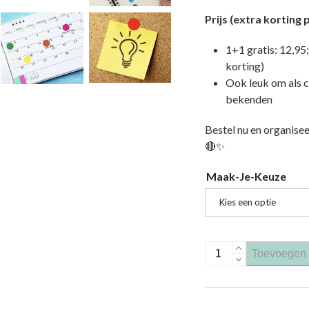
Prijs (extra korting 
1+1 gratis: 12,95;
korting)
Ook leuk om als c
bekenden
Bestel nu en organiseer
🔴✨
Maak-Je-Keuze
Kies een optie
Rode, zelfklevende kle
Toevoegen 