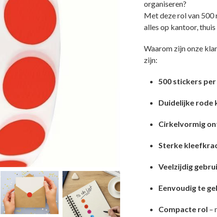
organiseren?
Met deze rol van 500 
alles op kantoor, thuis 
Waarom zijn onze klan
zijn:
500 stickers per
Duidelijke rode 
Cirkelvormig o
Sterke kleefkra
Veelzijdig gebru
Eenvoudig te ge
Compacte rol
– 