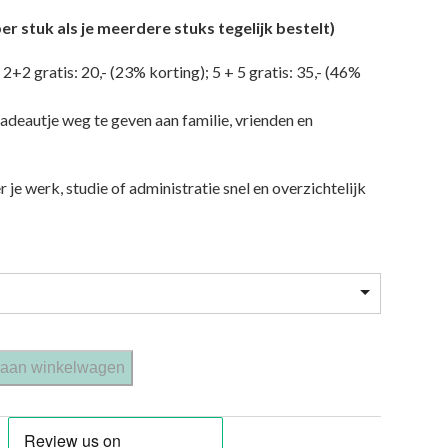
per stuk als je meerdere stuks tegelijk bestelt)
 2+2 gratis: 20,- (23% korting); 5 + 5 gratis: 35,- (46%
adeautje weg te geven aan familie, vrienden en
 je werk, studie of administratie snel en overzichtelijk
urstickers voor hobby, school en kantoor aantal
aan winkelwagen