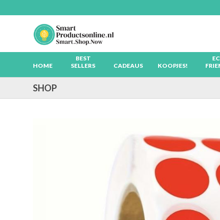
Skip
to
content
BEST
EC
HOME
SELLERS
CADEAUS
KOOPJES!
FRIE
SHOP