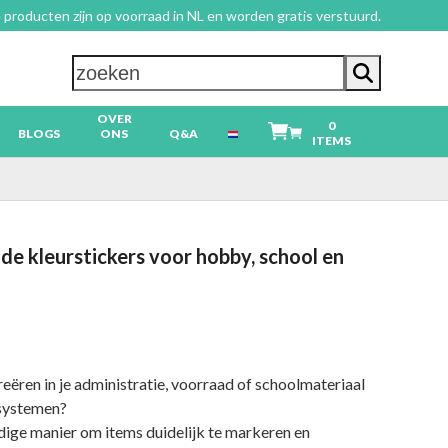
 producten zijn op voorraad in NL en worden gratis verstuurd.
zoeken
OVER
0
BLOGS
ONS
Q&A
ITEMS
de kleurstickers voor hobby, school en
creëren in je administratie, voorraad of schoolmateriaal
systemen?
dige manier om items duidelijk te markeren en