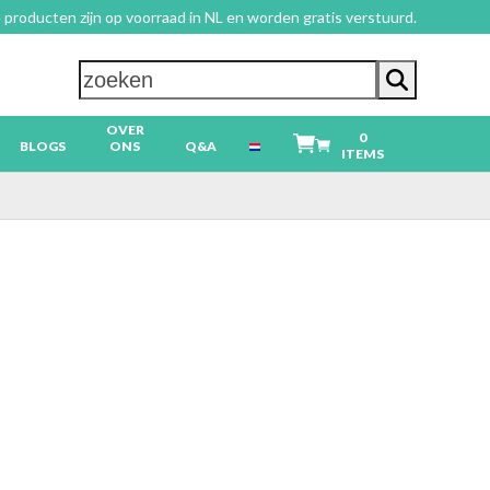
 producten zijn op voorraad in NL en worden gratis verstuurd.
zoeken
OVER
0
BLOGS
ONS
Q&A
ITEMS