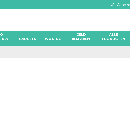
Al onze
O-
GELD
ALLE
NDLY
GADGETS
WONING
BESPAREN
PRODUCTEN