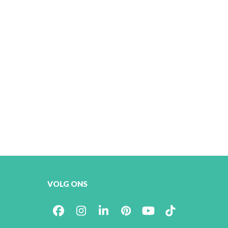
VOLG ONS
Facebook
Instagram
LinkedIn
Pinterest
YouTube
Tiktok