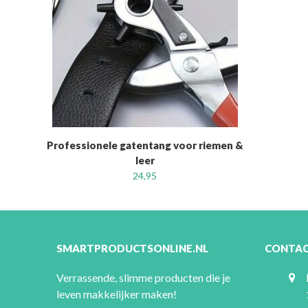
Professionele gatentang voor riemen &
leer
24,95
SMARTPRODUCTSONLINE.NL
CONTA
Verrassende, slimme producten die je
leven makkelijker maken!